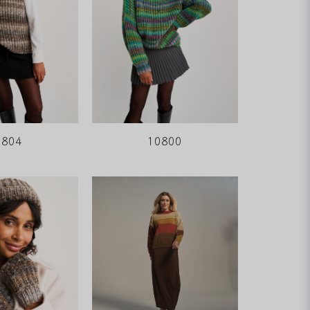
0804
10800