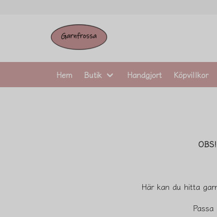
Hem
Butik
Handgjort
Köpvillkor
OBS!
Här kan du hitta garn
Passa 