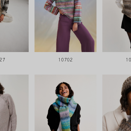
27
10702
1