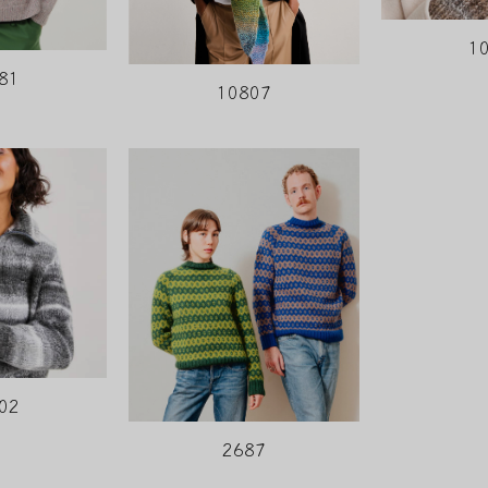
1
81
10807
02
2687