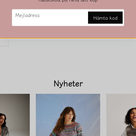
email
Mejladress
Hämta kod
i
Nyheter