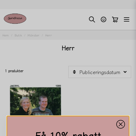
Hem
Butik
Mönster
Herr
Herr
1 produkter
Publiceringsdatum
Få 10% rabatt