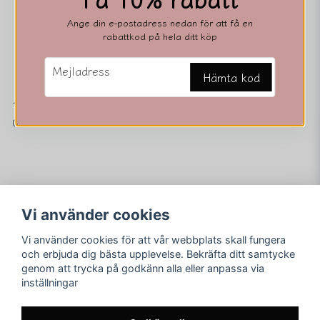
Ange din e-postadress nedan för att få en
rabattkod på hela ditt köp
email
Mejladress
Hämta kod
1289
0 kr
Vi använder cookies
Vi använder cookies för att vår webbplats skall fungera
Följ oss
Merving Innovation
och erbjuda dig bästa upplevelse. Bekräfta ditt samtycke
Orgnr. 559116-3851
genom att trycka på godkänn alla eller anpassa via
Facebook
Adress: Jägarestigen 7
inställningar
59731 Åtvidaberg
Instagram
E-post:
asamerving@hotmail.com