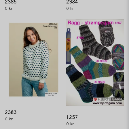
2385
2384
0 kr
0 kr
2383
1257
0 kr
0 kr