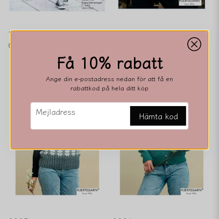
1637
2484
0 kr
0 kr
Få 10% rabatt
Ange din e-postadress nedan för att få en
rabattkod på hela ditt köp
email
Mejladress
Hämta kod