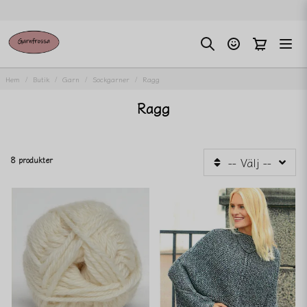
Hem
Butik
Garn
Sockgarner
Ragg
Ragg
8 produkter
-- Välj --