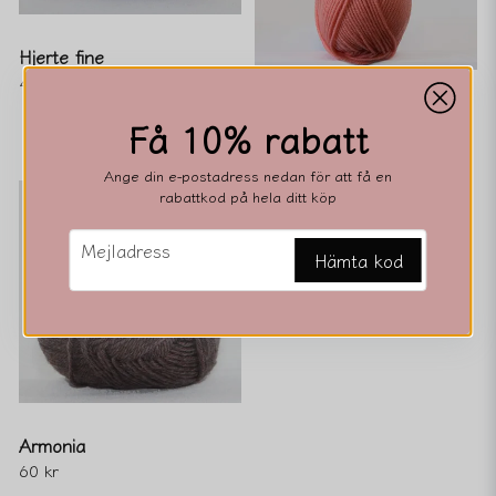
Hjerte fine
43 kr
Extrafine Merino 120
Få 10% rabatt
69 kr
Ange din e-postadress nedan för att få en
rabattkod på hela ditt köp
email
Mejladress
Hämta kod
Armonia
60 kr