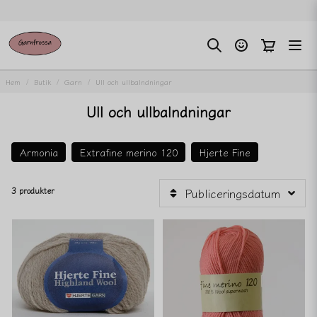
Hem
Butik
Garn
Ull och ullbalndningar
Ull och ullbalndningar
Armonia
Extrafine merino 120
Hjerte Fine
3 produkter
Publiceringsdatum