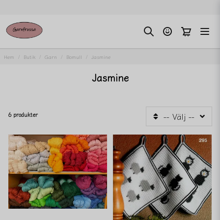
Hem
Butik
Garn
Bomull
Jasmine
Jasmine
6 produkter
-- Välj --