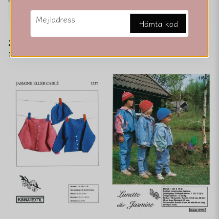
email
Mejladress
Hämta kod
1300
268
0 kr
0 kr