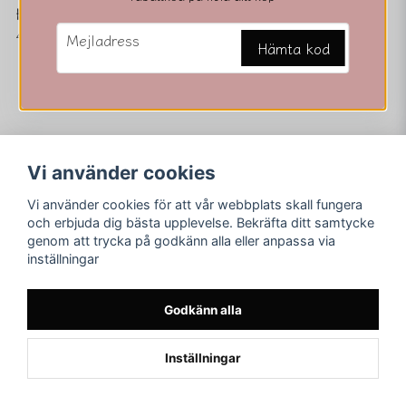
Hjerte fine
email
43 kr
Mejladress
Hämta kod
Vi använder cookies
Vi använder cookies för att vår webbplats skall fungera
Följ oss
Merving Innovation
och erbjuda dig bästa upplevelse. Bekräfta ditt samtycke
Orgnr. 559116-3851
genom att trycka på godkänn alla eller anpassa via
Facebook
Adress: Jägarestigen 7
inställningar
59731 Åtvidaberg
Instagram
E-post:
asamerving@hotmail.com
Godkänn alla
Inställningar
Powered by Nyehandel AB