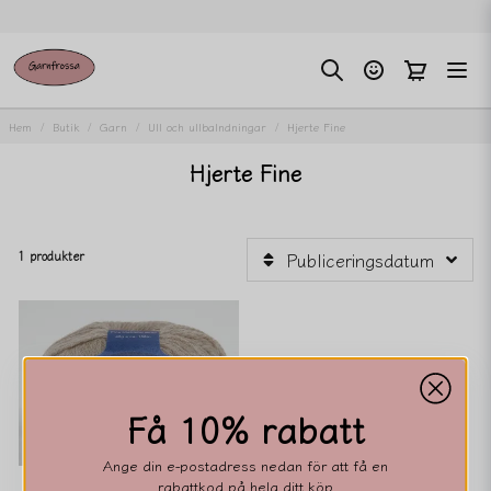
Hem
Butik
Garn
Ull och ullbalndningar
Hjerte Fine
Hjerte Fine
1 produkter
Publiceringsdatum
Få 10% rabatt
Ange din e-postadress nedan för att få en
rabattkod på hela ditt köp