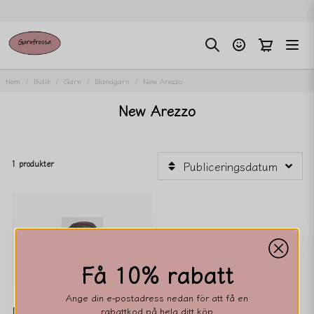
Hem
Butik
Garn
Blandgarn
New Arezzo
New Arezzo
1 produkter
Publiceringsdatum
Få 10% rabatt
Ange din e-postadress nedan för att få en
New Arezzo
rabattkod på hela ditt köp