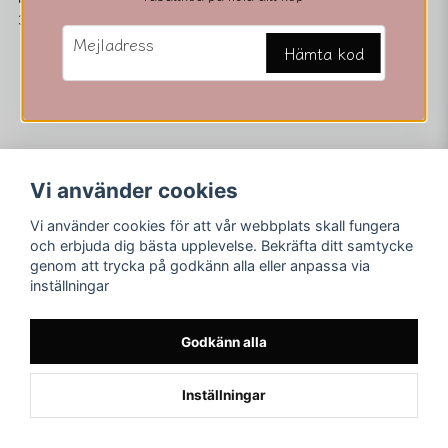
37 kr
email
Mejladress
Hämta kod
Vi använder cookies
Vi använder cookies för att vår webbplats skall fungera
Följ oss
Merving Innovation
och erbjuda dig bästa upplevelse. Bekräfta ditt samtycke
Orgnr. 559116-3851
genom att trycka på godkänn alla eller anpassa via
Facebook
Adress: Jägarestigen 7
inställningar
59731 Åtvidaberg
Instagram
E-post:
asamerving@hotmail.com
Godkänn alla
Inställningar
Powered by Nyehandel AB