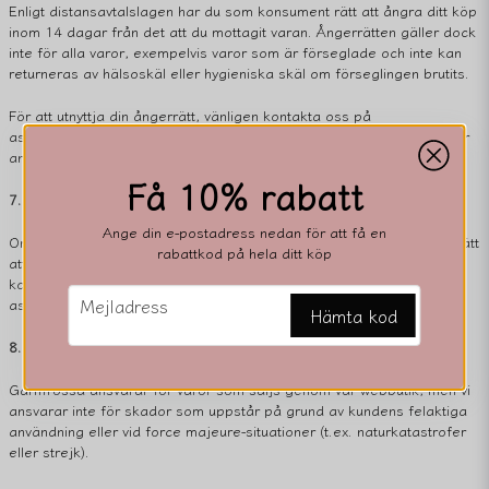
Enligt distansavtalslagen har du som konsument rätt att ångra ditt köp
inom 14 dagar från det att du mottagit varan. Ångerrätten gäller dock
inte för alla varor, exempelvis varor som är förseglade och inte kan
returneras av hälsoskäl eller hygieniska skäl om förseglingen brutits.
För att utnyttja din ångerrätt, vänligen kontakta oss på
asamerving@hotmail.com och följ de instruktioner du får i svar. Du är
ansvarig för returfrakt och varan ska returneras i oskadat skick.
Få 10% rabatt
7. Reklamation
Ange din e-postadress nedan för att få en
Om en vara är defekt eller inte motsvarar vad som avtalats har du rätt
rabattkod på hela ditt köp
att reklamera varan inom 3 år från det att du mottagit den, enligt
konsumentköplagen. Vid reklamation, vänligen kontakta oss på
email
Mejladress
asamerving@hotmailcom för vidare instruktioner.
Hämta kod
8. Ansvar
Garnfrossa ansvarar för varor som säljs genom vår webbutik, men vi
ansvarar inte för skador som uppstår på grund av kundens felaktiga
användning eller vid force majeure-situationer (t.ex. naturkatastrofer
eller strejk).