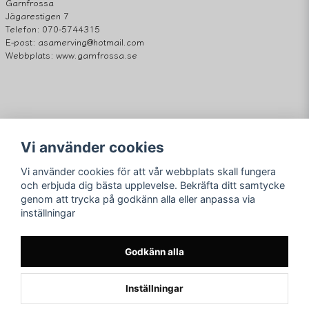
Garnfrossa
Jägarestigen 7
Telefon: 070-5744315
E-post: asamerving@hotmail.com
Webbplats: www.garnfrossa.se
Vi använder cookies
Vi använder cookies för att vår webbplats skall fungera
Följ oss
Merving Innovation
och erbjuda dig bästa upplevelse. Bekräfta ditt samtycke
Orgnr. 559116-3851
genom att trycka på godkänn alla eller anpassa via
Facebook
Adress: Jägarestigen 7
inställningar
59731 Åtvidaberg
Instagram
E-post:
asamerving@hotmail.com
Godkänn alla
Inställningar