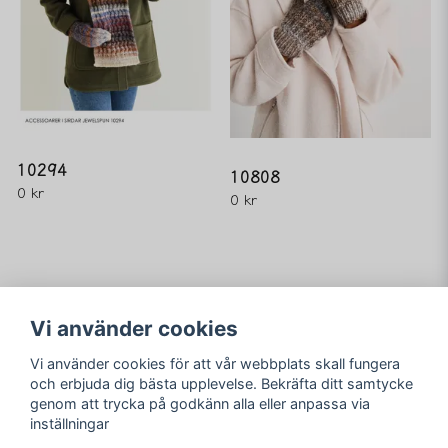
10294
10808
0 kr
0 kr
Vi använder cookies
Vi använder cookies för att vår webbplats skall fungera
Följ oss
Merving Innovation
och erbjuda dig bästa upplevelse. Bekräfta ditt samtycke
Orgnr. 559116-3851
genom att trycka på godkänn alla eller anpassa via
Facebook
Adress: Jägarestigen 7
inställningar
59731 Åtvidaberg
Instagram