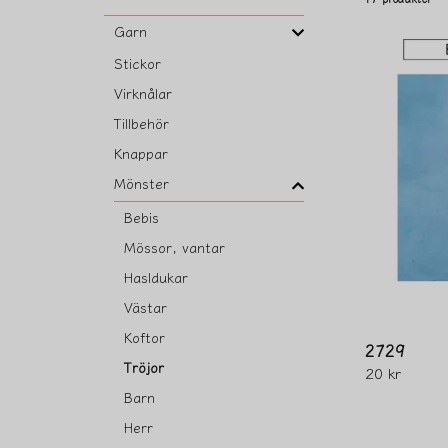
Garn
Stickor
Virknålar
Tillbehör
Knappar
Mönster
Bebis
Mössor, vantar
Hasldukar
Västar
Koftor
2729
Tröjor
20 kr
Barn
Herr