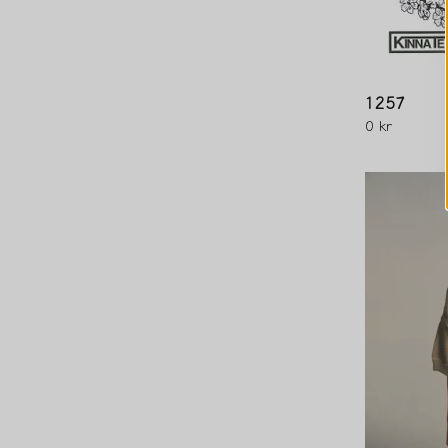
1257
0 kr