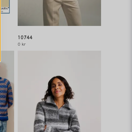
10744
0 kr