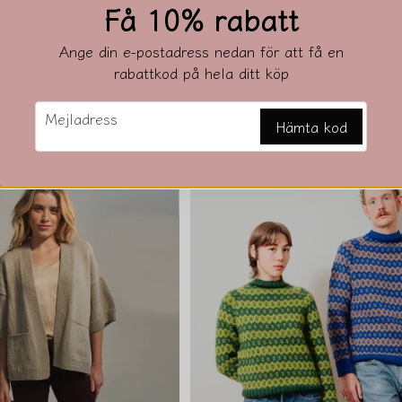
Få 10% rabatt
Ange din e-postadress nedan för att få en
rabattkod på hela ditt köp
2430
email
0 kr
Mejladress
Hämta kod