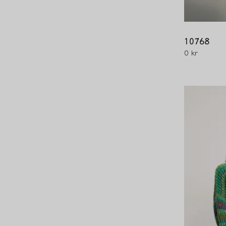
10768
0 kr