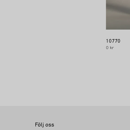
10770
0 kr
Följ oss