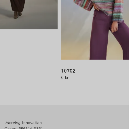
10702
0 kr
Merving Innovation
Orgnr. 559116-3851