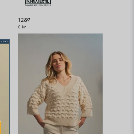
1289
0 kr