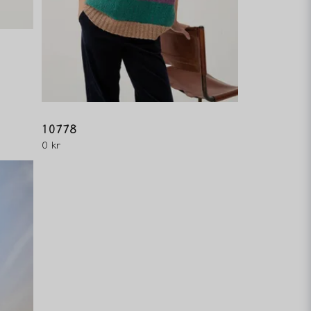
10778
0 kr