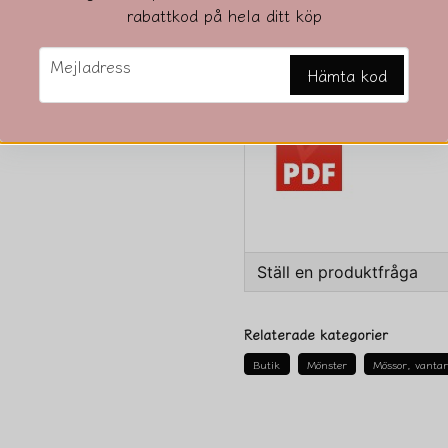
rabattkod på hela ditt köp
Beskrivning
email
Beskrivning av 10348
Mejladress
Hämta kod
Ställ en produktfråga
question
Fråga oss något om den
Relaterade kategorier
Butik
Mönster
Mössor, vanta
name
Namn