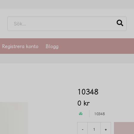
Registrera konto
Blogg
10348
0 kr
10348
-
+