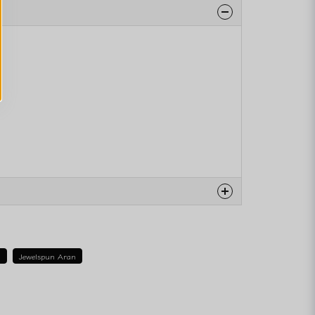
na produkten...
r
Jewelspun Aran
email
Mejladress