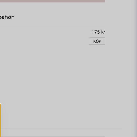
behör
175 kr
KÖP