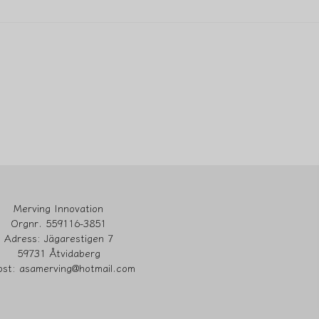
Ja, ni får publicera 
Merving Innovation
Orgnr. 559116-3851
Adress: Jägarestigen 7
59731 Åtvidaberg
ost: asamerving@hotmail.com