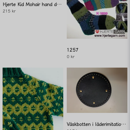
Hjerte Kid Mohair hand dyed
215 kr
1257
0 kr
Väskbotten i läderimitation. rund 15cm svart