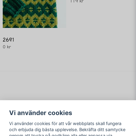
119 kr
2691
0 kr
Vi använder cookies
Vi använder cookies för att vår webbplats skall fungera
Följ oss
Merving Innovation
och erbjuda dig bästa upplevelse. Bekräfta ditt samtycke
Orgnr. 559116-3851
genom att trycka på godkänn alla eller anpassa via