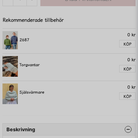
Rekommenderade tillbehör
0 kr
2687
KÖP
0 kr
Torgvantar
KÖP
0 kr
Själsvärmare
KÖP
Beskrivning