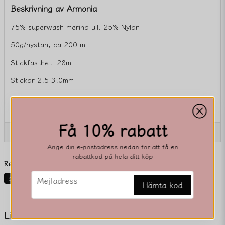
Beskrivning av Armonia
75% superwash merino ull, 25% Nylon
50g/nystan, ca 200 m
Stickfasthet: 28m
Stickor 2,5-3,0mm
Tvättas i 30 gradigt ullprogram.
Visa mer
Få 10% rabatt
Ställ en produktfråga
Ange din e-postadress nedan för att få en
question
rabattkod på hela ditt köp
Fråga oss något om denna produkten...
Relaterade kategorier
email
Mejladress
Garn
Ull och ullbalndningar
Butik
Armonia
Hämta kod
name
Namn
Liknande produkter