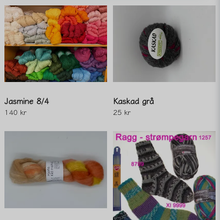
email
Mejladress
Ja, ni får publicera min fråga
Jasmine 8/4
Kaskad grå
140 kr
25 kr
Skicka fråga