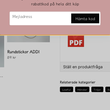
rabattkod på hela ditt köp
Beskrivning
email
Beskrivning av 10781
Mejladress
Hämta kod
Rundstickor ADDI
89 kr
Ställ en produktfråga
l, Tulip, Stickor som snurrar
question
Fråga oss något om den
Relaterade kategorier
Loveful
Mönster
Tröjor
B
name
Namn