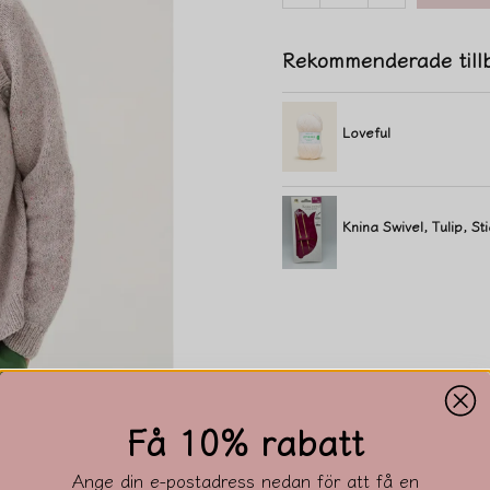
Rekommenderade till
Loveful
Knina Swivel, Tulip, S
Få 10% rabatt
Ange din e-postadress nedan för att få en