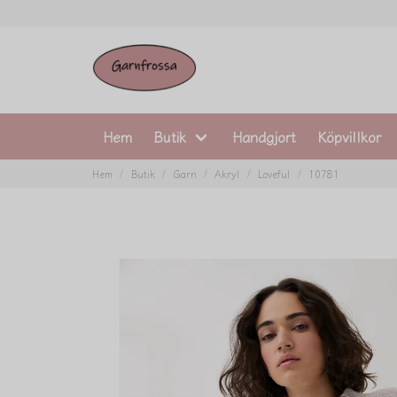
Hem
Butik
Handgjort
Köpvillkor
Hem
Butik
Garn
Akryl
Loveful
10781