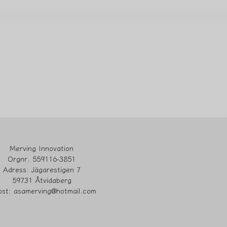
Ja, ni får publicera 
Merving Innovation
Orgnr. 559116-3851
Adress: Jägarestigen 7
59731 Åtvidaberg
ost: asamerving@hotmail.com