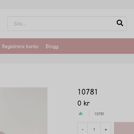
Registrera konto
Blogg
10781
0 kr
10781
-
+