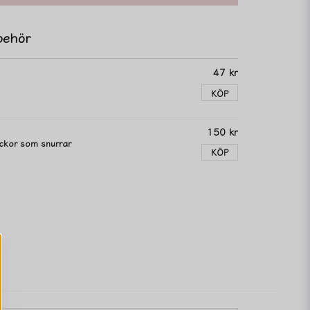
behör
47 kr
KÖP
150 kr
tickor som snurrar
KÖP