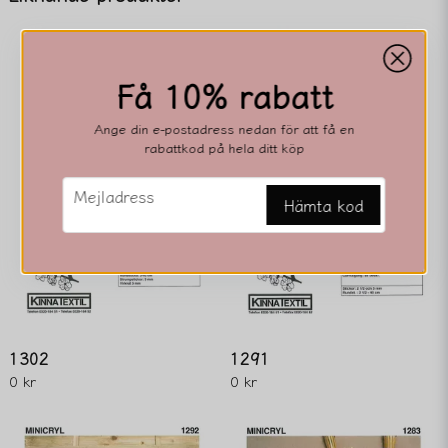
email
Mejladress
Få 10% rabatt
Ange din e-postadress nedan för att få en
rabattkod på hela ditt köp
Ja, ni får publicera min fråga
email
Mejladress
Hämta kod
Skicka fråga
1302
1291
0 kr
0 kr