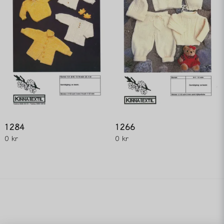
1284
1266
0 kr
0 kr