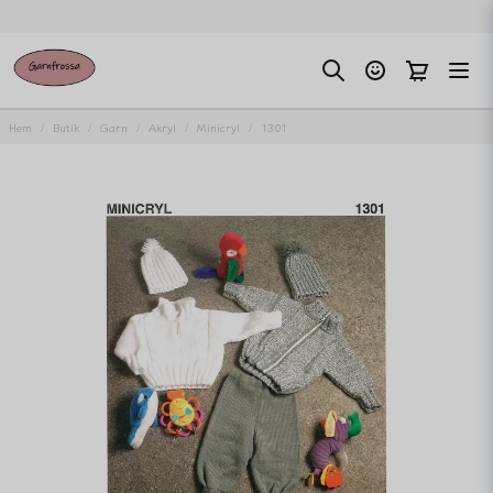
Hem
Butik
Garn
Akryl
Minicryl
1301