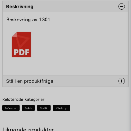
Beskrivning
Beskrivning av 1301
Ställ en produktfråga
question
Fråga oss något om denna produkten...
Relaterade kategorier
Mönster
Bebis
Butik
Minicryl
name
Namn
Liknande produkter