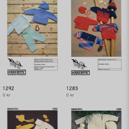
1292
1283
0 kr
0 kr