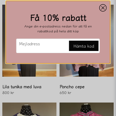
email
Få 10% rabatt
Mejladress
Ange din e-postadress nedan för att få en
rabattkod på hela ditt köp
Ja, ni får publicera min fråga
email
Mejladress
Hämta kod
Lila tunika med luva
Poncho cepe
Skicka fråga
800 kr
650 kr