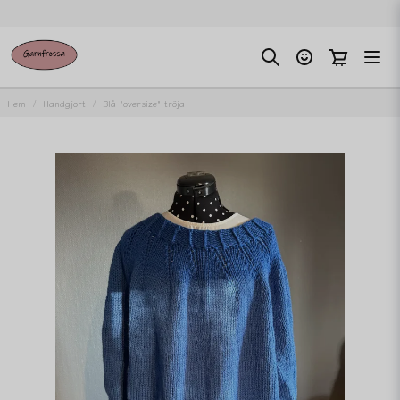
Hem
Handgjort
Blå "oversize" tröja