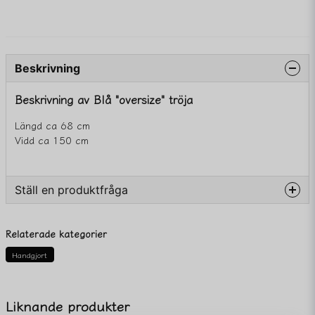
Beskrivning
Beskrivning av Blå "oversize" tröja
Längd ca 68 cm
Vidd ca 150 cm
Ställ en produktfråga
question
Fråga oss något om denna produkten...
Relaterade kategorier
Handgjort
name
Namn
Liknande produkter