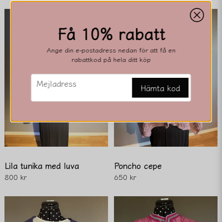
email
Få 10% rabatt
Mejladress
Ange din e-postadress nedan för att få en
rabattkod på hela ditt köp
Ja, ni får publicera min fråga
email
Mejladress
Hämta kod
Lila tunika med luva
Poncho cepe
Skicka fråga
800 kr
650 kr