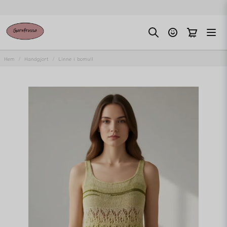
Hem
Handgjort
Linne i bomull