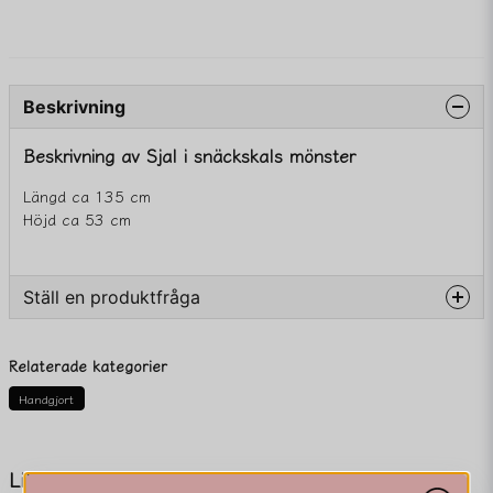
Beskrivning
Beskrivning av Sjal i snäckskals mönster
Längd ca 135 cm
Höjd ca 53 cm
Ställ en produktfråga
question
Fråga oss något om denna produkten...
Relaterade kategorier
Handgjort
name
Namn
Liknande produkter