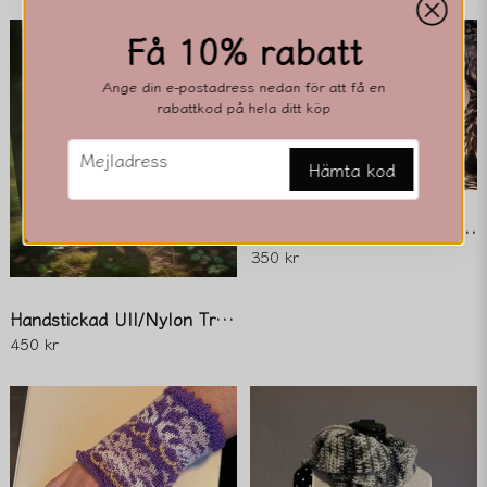
Få 10% rabatt
email
Mejladress
Ange din e-postadress nedan för att få en
rabattkod på hela ditt köp
email
Mejladress
Ja, ni får publicera min fråga
Hämta kod
Mönstrade Ull/Nylon-Sockor
350 kr
Handstickad Ull/Nylon Tröja för 12-18 mån
450 kr
Skicka fråga