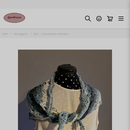
Hem
Handgjort
Sjal i snäckskals mönster