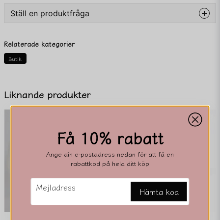
Ställ en produktfråga
question
Fråga oss något om denna produkten...
Relaterade kategorier
Butik
name
Namn
Liknande produkter
email
Mejladress
Få 10% rabatt
Ange din e-postadress nedan för att få en
rabattkod på hela ditt köp
Ja, ni får publicera min fråga
email
Mejladress
Hämta kod