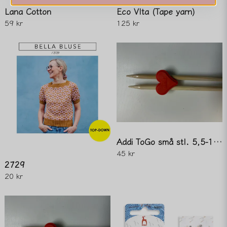
Lana Cotton
Eco VIta (Tape yarn)
59 kr
125 kr
Skicka fråga
Addi ToGo små stl. 5,5-10,0mm
45 kr
2729
20 kr