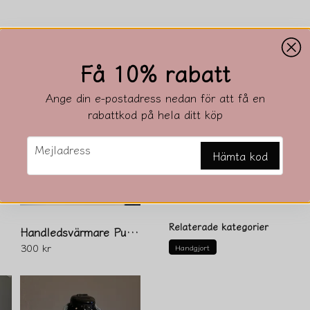
Beskrivning
Få 10% rabatt
Beskrivning av Topp i bom
Ange din e-postadress nedan för att få en
rabattkod på hela ditt köp
Vidd ca 45 cm
Längd ca 36 cm
email
Mejladress
Hämta kod
Ställ en produktfråga
/Nylon-Sockor
question
Fråga oss något om den
Relaterade kategorier
Handledsvärmare Pulsvärmare
300 kr
Handgjort
name
Namn