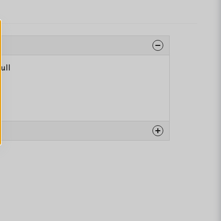
ull
na produkten...
email
Mejladress