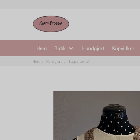
Hem
Butik
Handgjort
Köpvillkor
Hem
Handgjort
Topp i bomull