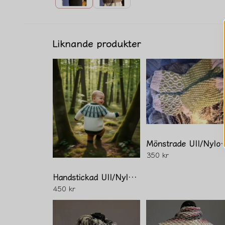
Liknande produkter
Mönstrade Ull
350 kr
Handstickad Ull/Nylon Tröja för 12-18 mån
450 kr