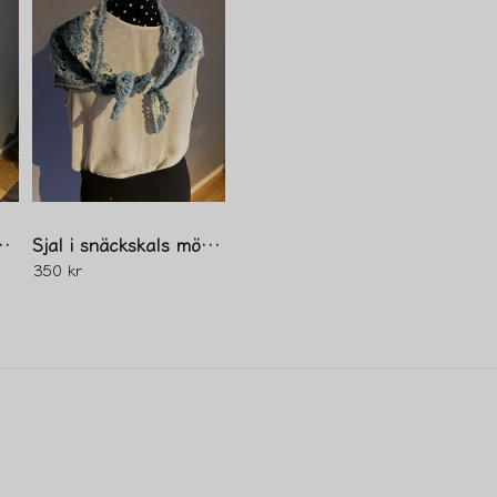
Ja, ni får publicera 
al i rutmönster
Sjal i snäckskals mönster
350 kr