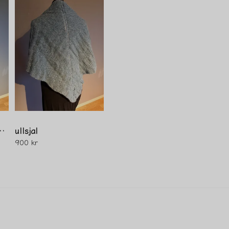
Ja, ni får publicera 
ll/nylon/mohair
ullsjal
900 kr