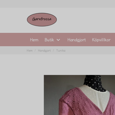
Hem
Butik
Handgjort
Köpvillkor
Hem
Handgjort
Tunika