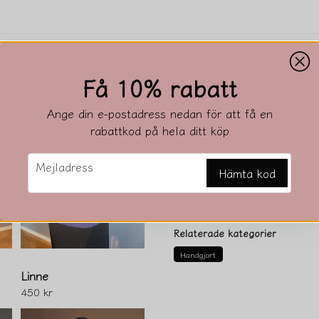
Beskrivning
Få 10% rabatt
Beskrivning av Tunika
Ange din e-postadress nedan för att få en
Längd ca 80 cm
rabattkod på hela ditt köp
Vidd ca 100 cm
email
Mejladress
Hämta kod
Ställ en produktfråga
question
Fråga oss något om den
Relaterade kategorier
Handgjort
Linne
450 kr
name
Namn