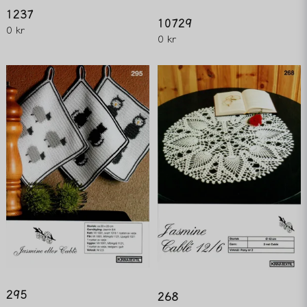
Skicka fråga
1237
10729
0 kr
0 kr
295
268