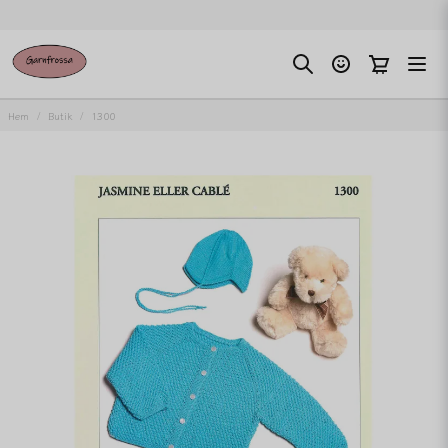
Hem
Butik
1300