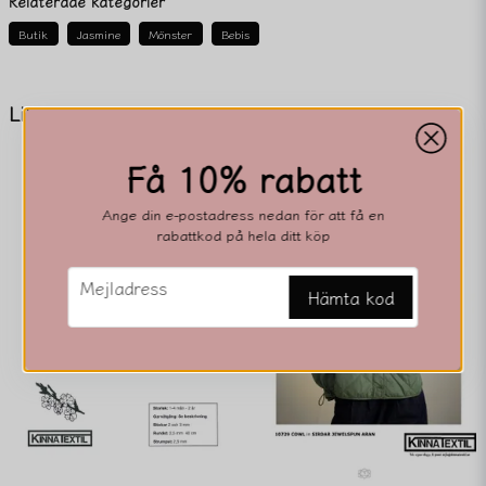
Relaterade kategorier
Butik
Jasmine
Mönster
Bebis
name
Namn
Liknande produkter
Få 10% rabatt
email
Mejladress
Ange din e-postadress nedan för att få en
rabattkod på hela ditt köp
email
Mejladress
Ja, ni får publicera min fråga
Hämta kod