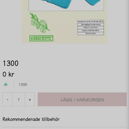
1300
0 kr
1300
LÄGG I VARUKORGEN
-
+
Rekommenderade tillbehör