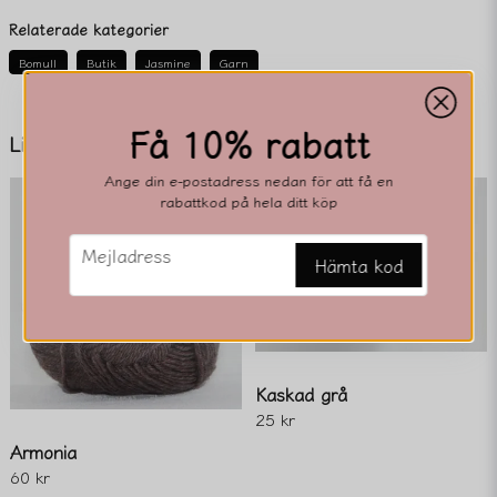
question
Fråga oss något om denna produkten...
Relaterade kategorier
Bomull
Butik
Jasmine
Garn
name
Få 10% rabatt
Namn
Liknande produkter
Ange din e-postadress nedan för att få en
rabattkod på hela ditt köp
email
Mejladress
email
Mejladress
Hämta kod
Ja, ni får publicera min fråga
Kaskad grå
25 kr
Armonia
60 kr