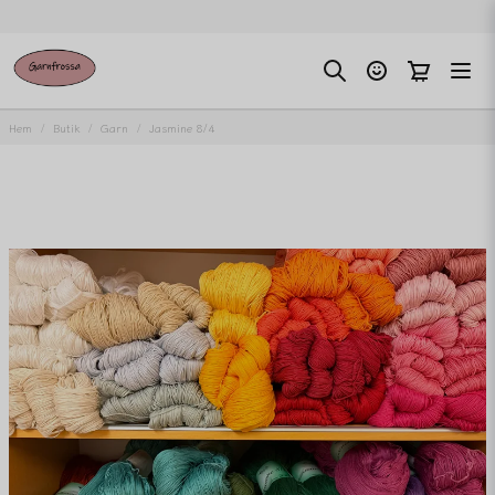
Hem
Butik
Garn
Jasmine 8/4