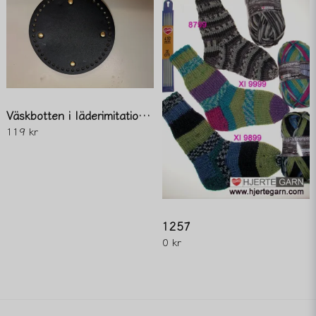
Väskbotten i läderimitation. rund 15cm svart
119 kr
1257
0 kr