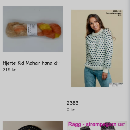
Skicka fråga
Hjerte Kid Mohair hand dyed
215 kr
2383
0 kr