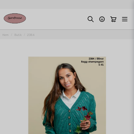
Hem
Butik
2384