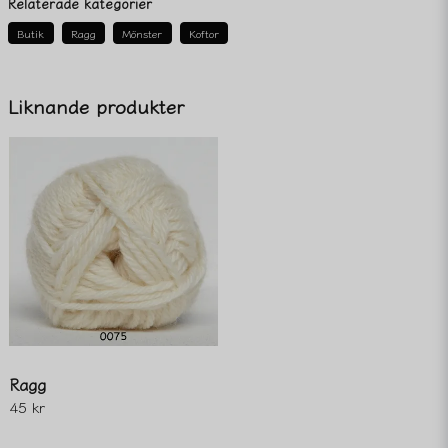
Relaterade kategorier
Butik
Ragg
Mönster
Koftor
name
Namn
Liknande produkter
email
Mejladress
Ja, ni får publicera min fråga
Ragg
45 kr