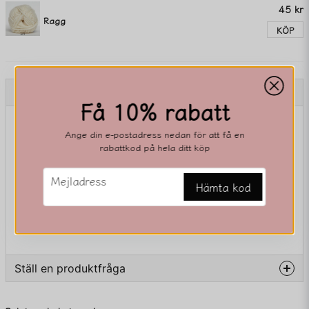
45 kr
Ragg
KÖP
Beskrivning
Få 10% rabatt
Beskrivning av 2384
Ange din e-postadress nedan för att få en
rabattkod på hela ditt köp
email
Mejladress
Hämta kod
Ställ en produktfråga
question
Fråga oss något om denna produkten...