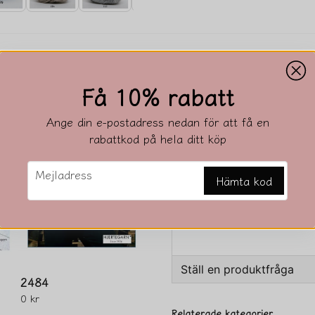
Beskrivning
Få 10% rabatt
Beskrivning av Ragg
Ange din e-postadress nedan för att få en
70% ull, 30% nylon
rabattkod på hela ditt köp
50g/nystan, ca 77m
email
Stickor 4,5mm
Mejladress
Hämta kod
Stickfasthet 16m
Tvättas i 40 grader.
Ställ en produktfråga
2484
0 kr
question
Fråga oss något om den
Relaterade kategorier