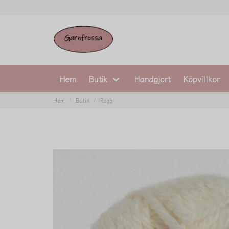
Hem
Butik
Handgjort
Köpvillkor
Hem
Butik
Ragg