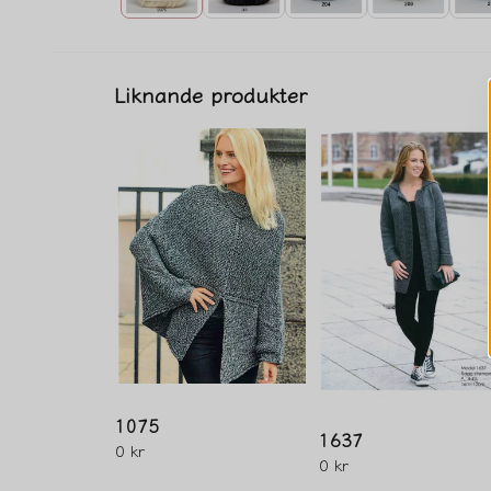
Liknande produkter
1075
1637
0 kr
0 kr