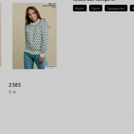
Butik
Garn
Sockgarner
name
Namn
Ja, ni får publicera 
2383
0 kr