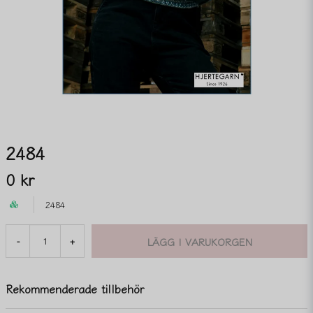
2484
0 kr
2484
LÄGG I VARUKORGEN
-
+
Rekommenderade tillbehör