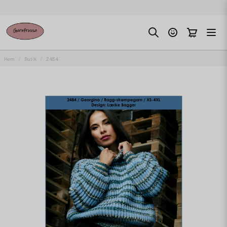
Hem
Butik
2484