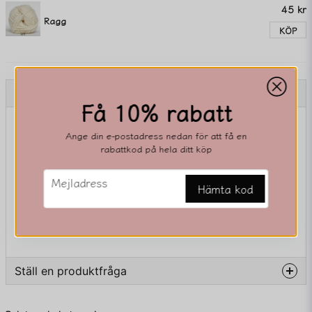
45 kr
Ragg
KÖP
Beskrivning
Få 10% rabatt
Beskrivning av 2484
Ange din e-postadress nedan för att få en
rabattkod på hela ditt köp
email
Mejladress
Hämta kod
Ställ en produktfråga
question
Fråga oss något om denna produkten...