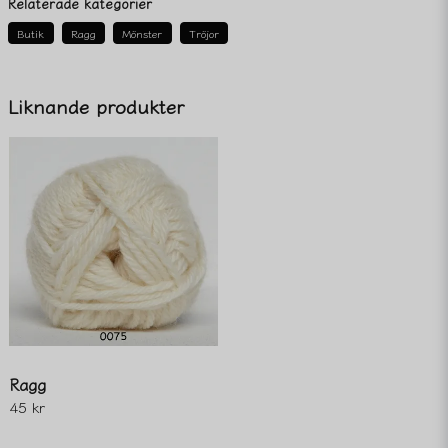
Relaterade kategorier
Butik
Ragg
Mönster
Tröjor
name
Namn
Liknande produkter
email
Mejladress
Ja, ni får publicera min fråga
Ragg
45 kr