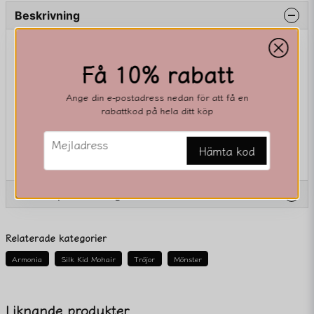
Beskrivning
Beskrivning av 800-21234
Få 10% rabatt
Ange din e-postadress nedan för att få en
rabattkod på hela ditt köp
email
Mejladress
Hämta kod
Ställ en produktfråga
question
Fråga oss något om denna produkten...
Relaterade kategorier
Armonia
Silk Kid Mohair
Tröjor
Mönster
name
Namn
Liknande produkter