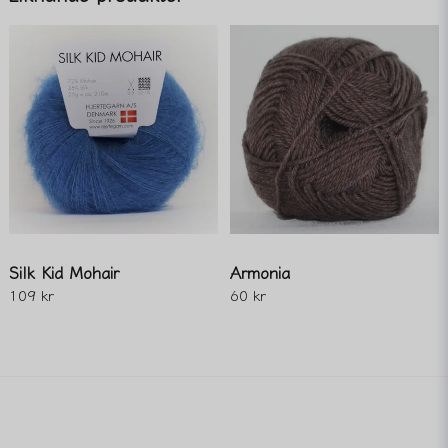
email
Mejladress
Ja, ni får publicera min fråga
Silk Kid Mohair
Armonia
109 kr
60 kr
Skicka fråga