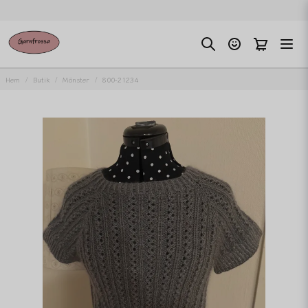
Hem
Butik
Mönster
800-21234