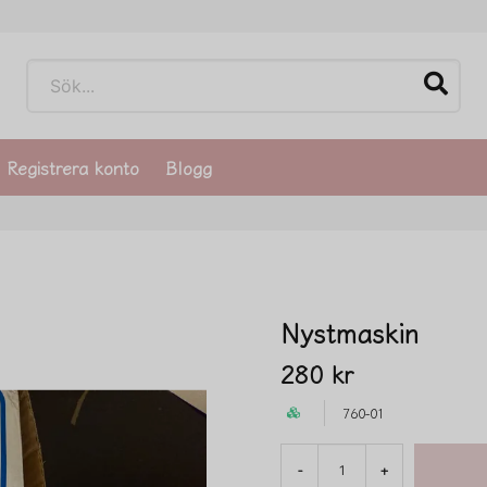
Registrera konto
Blogg
Nystmaskin
280 kr
760-01
-
+