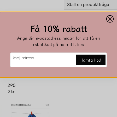
Ställ en produktfråga
question
Fråga oss något om den
Relaterade kategorier
Få 10% rabatt
Butik
Tillbehör
Ange din e-postadress nedan för att få en
name
rabattkod på hela ditt köp
Namn
email
Mejladress
Hämta kod
Ja, ni får publicera 
295
0 kr