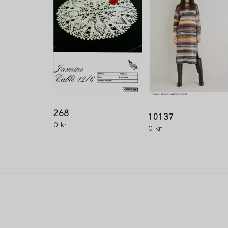
268
10137
0 kr
0 kr