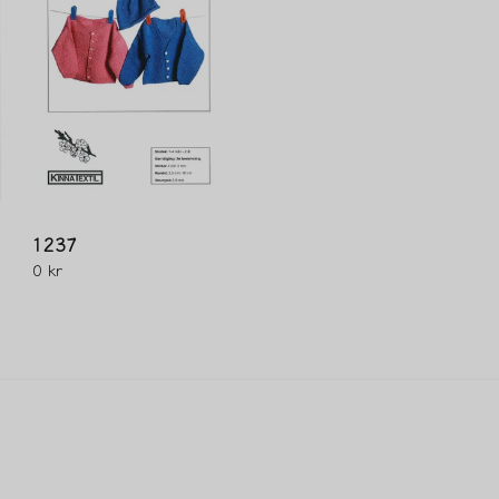
1237
0 kr