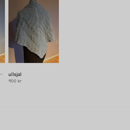
Ja, ni får publicera 
ll/nylon/mohair
ullsjal
900 kr