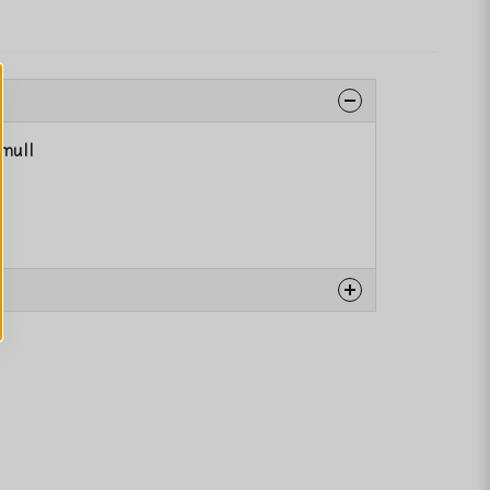
omull
na produkten...
email
Mejladress