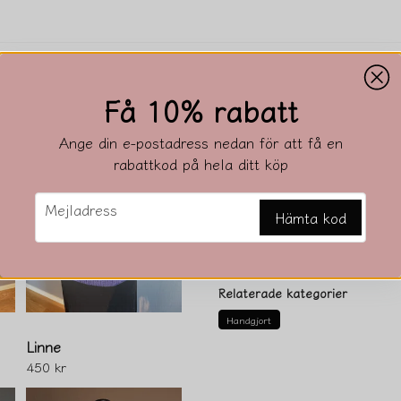
Beskrivning
Få 10% rabatt
Beskrivning av Ponch i b
Ange din e-postadress nedan för att få en
Bredd ca 85 cm
rabattkod på hela ditt köp
längd 62 cm
email
Mejladress
Hämta kod
Ställ en produktfråga
question
Fråga oss något om den
Relaterade kategorier
Handgjort
Linne
450 kr
name
Namn