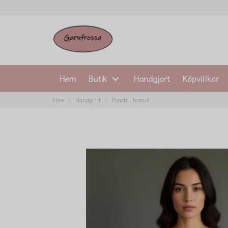
Hem
Butik
Handgjort
Köpvillkor
Hem
Handgjort
Ponch i bomull