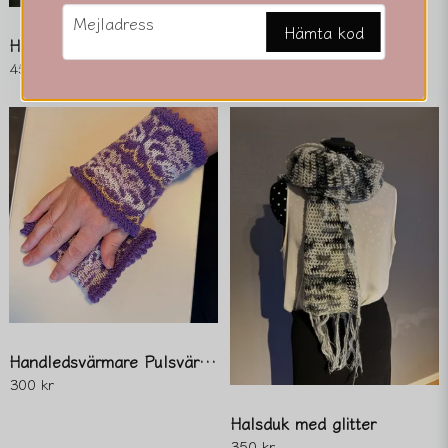
email
Mejladress
Hämta kod
Handstickad Ull/Nylon Tröja för 12-18 mån
450 kr
Skicka fråga
Handledsvärmare Pulsvärmare
300 kr
Halsduk med glitter
350 kr