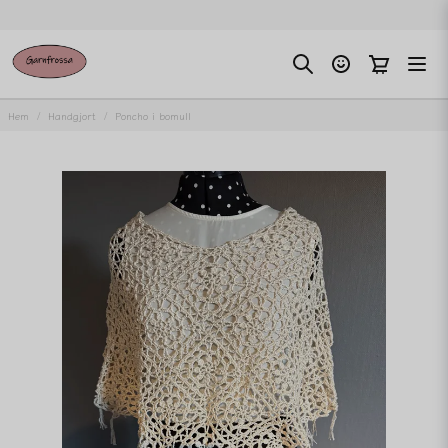
Hem
Handgjort
Poncho i bomull