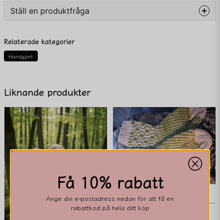
Ställ en produktfråga
question
Fråga oss något om denna produkten...
Relaterade kategorier
Handgjort
name
Namn
Liknande produkter
email
Mejladress
Ja, ni får publicera min fråga
Få 10% rabatt
Ange din e-postadress nedan för att få en
Mönstrade Ull/Nylon-Sockor
rabattkod på hela ditt köp
350 kr