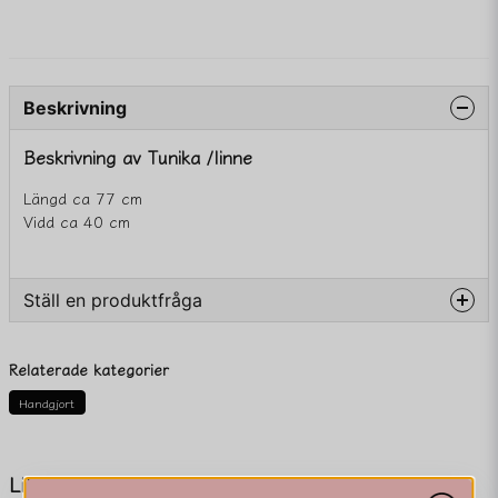
Beskrivning
Beskrivning av Tunika /linne
Längd ca 77 cm
Vidd ca 40 cm
Ställ en produktfråga
question
Fråga oss något om denna produkten...
Relaterade kategorier
Handgjort
name
Namn
Liknande produkter