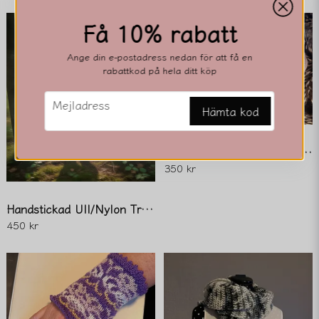
Få 10% rabatt
email
Mejladress
Ange din e-postadress nedan för att få en
rabattkod på hela ditt köp
email
Mejladress
Ja, ni får publicera min fråga
Hämta kod
Mönstrade Ull/Nylon-Sockor
350 kr
Handstickad Ull/Nylon Tröja för 12-18 mån
450 kr
Skicka fråga