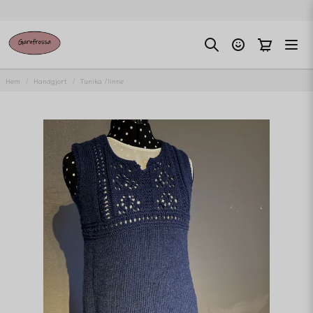
Hem
Handgjort
Tunika /linne