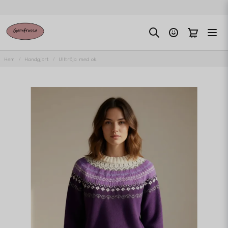
Hem
Handgjort
Ulltröja med ok