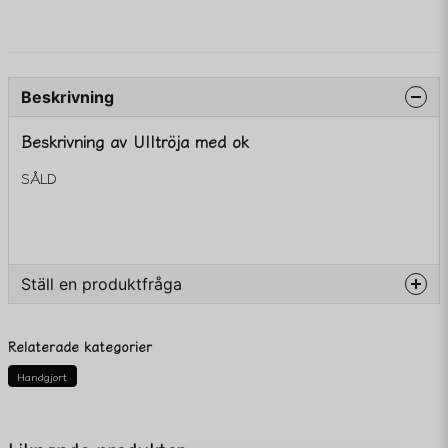
Beskrivning
Beskrivning av Ulltröja med ok
SÅLD
Ställ en produktfråga
question
Fråga oss något om denna produkten...
Relaterade kategorier
Handgjort
name
Namn