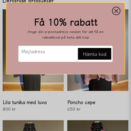
Liknande produkter
Få 10% rabatt
email
Mejladress
Ange din e-postadress nedan för att få en
rabattkod på hela ditt köp
email
Ja, ni får publicera min fråga
Mejladress
Hämta kod
Lila tunika med luva
Poncho cepe
Skicka fråga
800 kr
650 kr