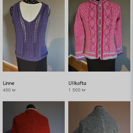
Linne
Ullkofta
450 kr
1 500 kr