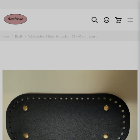
Hem
Butik
Väskbotten i läderimitation. 22x10 cm, svart