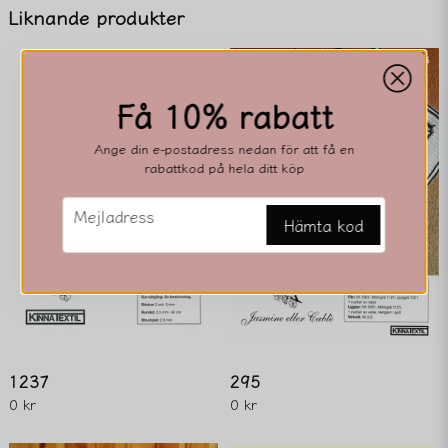
name
Namn
Liknande produkter
email
Mejladress
Få 10% rabatt
Ange din e-postadress nedan för att få en
rabattkod på hela ditt köp
Ja, ni får publicera min fråga
email
Mejladress
Hämta kod
Skicka fråga
1237
295
0 kr
0 kr