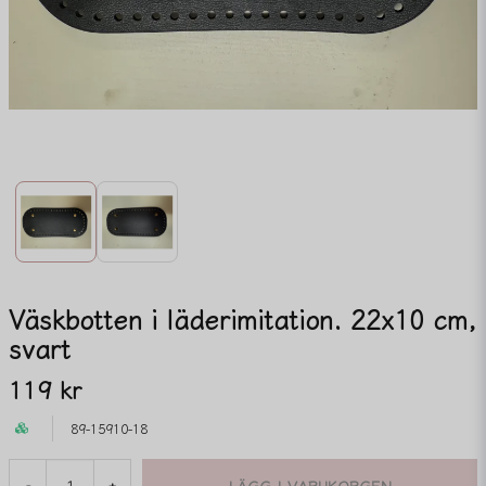
Väskbotten i läderimitation. 22x10 cm,
svart
119 kr
89-15910-18
LÄGG I VARUKORGEN
-
+