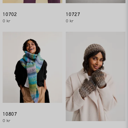
Skicka fråga
10702
10727
0 kr
0 kr
10807
0 kr