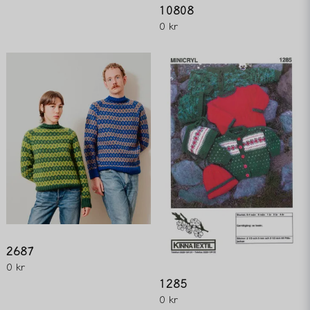
10808
0 kr
2687
0 kr
1285
0 kr