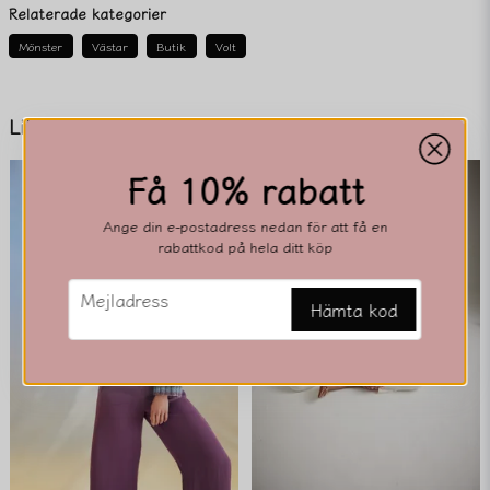
Fråga oss något om denna produkten...
Relaterade kategorier
Mönster
Västar
Butik
Volt
name
Namn
Liknande produkter
Få 10% rabatt
email
Mejladress
Ange din e-postadress nedan för att få en
rabattkod på hela ditt köp
email
Mejladress
Ja, ni får publicera min fråga
Hämta kod