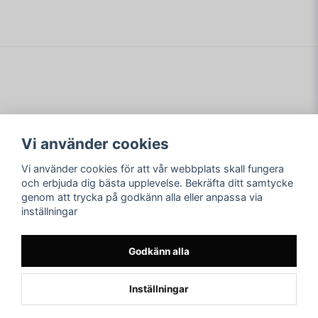
Vi använder cookies
Vi använder cookies för att vår webbplats skall fungera
Följ oss
Merving Innovation
och erbjuda dig bästa upplevelse. Bekräfta ditt samtycke
Orgnr. 559116-3851
genom att trycka på godkänn alla eller anpassa via
Facebook
Adress: Jägarestigen 7
inställningar
59731 Åtvidaberg
Instagram
E-post:
asamerving@hotmail.com
Godkänn alla
Inställningar