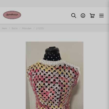
Hem
Butik
Mönster
21225