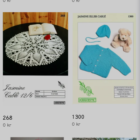
1300
268
0 kr
0 kr