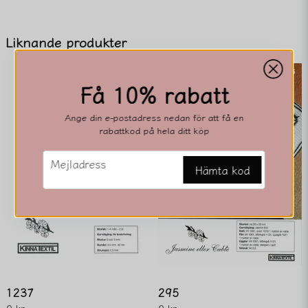
name
Namn
Liknande produkter
Få 10% rabatt
email
Mejladress
Ange din e-postadress nedan för att få en
rabattkod på hela ditt köp
Ja, ni får publicera min fråga
email
Mejladress
Hämta kod
Skicka fråga
1237
295
0 kr
0 kr