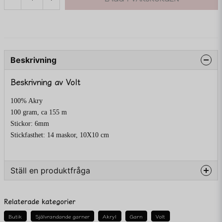
Beskrivning
Beskrivning av Volt
100% Akry
100 gram, ca 155 m
Stickor: 6mm
Stickfasthet: 14 maskor, 10X10 cm
Ställ en produktfråga
question
Fråga oss något om denna produkten...
Relaterade kategorier
Butik
Självrandande garner
Akryl
Garn
Volt