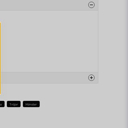
na produkten...
ia
Tröjor
Mönster
email
Mejladress