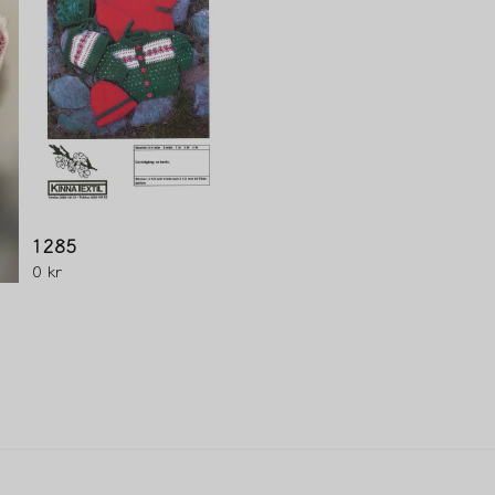
Ja, ni får publicera 
1285
0 kr