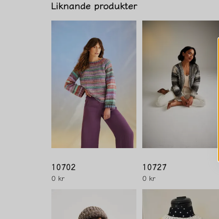
Liknande produkter
10702
10727
0 kr
0 kr