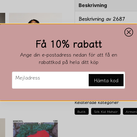
Beskrivning
Beskrivning av 2687
Få 10% rabatt
Ange din e-postadress nedan för att få en
rabattkod på hela ditt köp
email
Mejladress
Hämta kod
Ställ en produktfråga
10807
0 kr
question
Fråga oss något om den
Relaterade kategorier
Butik
Silk Kid Mohair
Armon
name
Namn