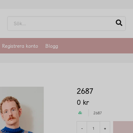
Registrera konto
Blogg
2687
0 kr
2687
-
+