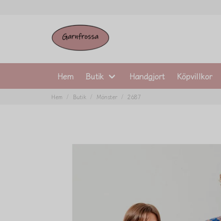
Hem
Butik
Handgjort
Köpvillkor
Hem
Butik
Mönster
2687