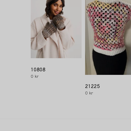
10808
0 kr
21225
0 kr