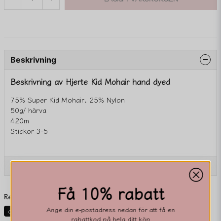
Beskrivning
Beskrivning av Hjerte Kid Mohair hand dyed
75% Super Kid Mohair, 25% Nylon
50g/ härva
420m
Stickor 3-5
Ställ en produktfråga
Få 10% rabatt
question
Fråga oss något om denna produkten...
Relaterade kategorier
Ange din e-postadress nedan för att få en
Garn
Mohair
Självrandande garner
rabattkod på hela ditt köp