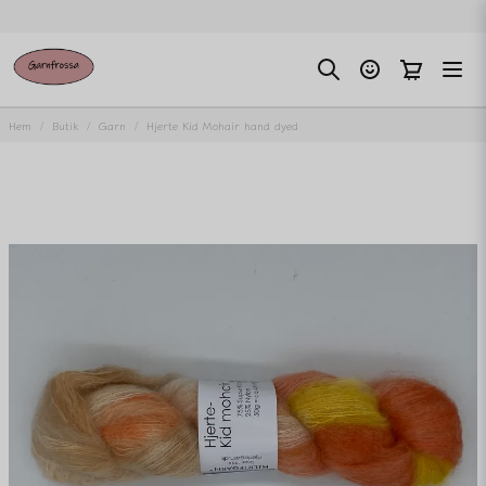
Hem
Butik
Garn
Hjerte Kid Mohair hand dyed