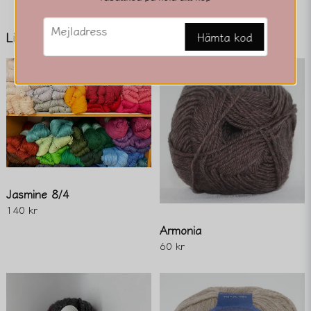
email
name
Mejladress
Namn
Liknande produkter
Hämta kod
email
Mejladress
Ja, ni får publicera min fråga
Jasmine 8/4
140 kr
Armonia
60 kr
Skicka fråga